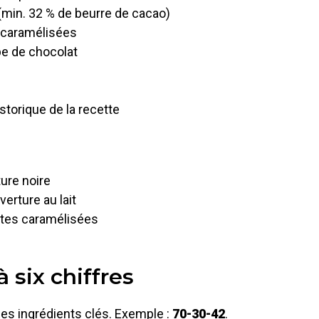
(min. 32 % de beurre de cacao)
s caramélisées
ype de chocolat
torique de la recette
ure noire
erture au lait
notes caramélisées
six chiffres
es ingrédients clés. Exemple :
70-30-42
.