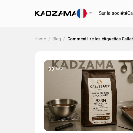
Sur la société
Ca
Home
/
Blog
/
Comment lire les étiquettes Calle
662