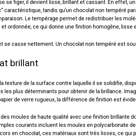
 se figer, il devient lisse, brillant et cassant. En effet,
” caractéristique, tandis qu’un chocolat non tempéré paraî
mparaison. Le tempérage permet de redistribuer les molé
e et ordonnée, ce qui donne une finition homogène, lisse e
 et se casse nettement. Un chocolat non tempéré est souv
t brillant
a texture de la surface contre laquelle il se solidifie, d
rs les plus déterminants pour obtenir de la brillance. Ima
pier de verre rugueux, la différence de finition est évide
 des moules de haute qualité avec une finition brillante d
mples courants incluent les moules en polycarbonate de 
écors en chocolat, ces matériaux sont très lisses, ce qui 