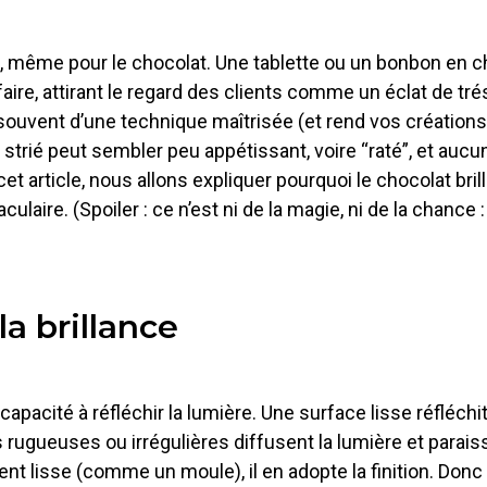
ême pour le chocolat. Une tablette ou un bonbon en choc
aire, attirant le regard des clients comme un éclat de trés
souvent d’une technique maîtrisée (et rend vos créations a
u strié peut sembler peu appétissant, voire “raté”, et auc
et article, nous allons expliquer pourquoi le chocolat bri
laire. (Spoiler : ce n’est ni de la magie, ni de la chance :
la brillance
apacité à réfléchir la lumière. Une surface lisse réfléchi
es rugueuses ou irrégulières diffusent la lumière et parai
nt lisse (comme un moule), il en adopte la finition. Donc :