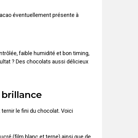
e cacao éventuellement présente à
rôlée, faible humidité et bon timing,
ltat ? Des chocolats aussi délicieux
brillance
nir le fini du chocolat. Voici
cré (film blanc et terne) ainsi que de