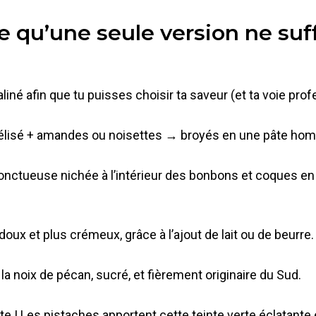
ce qu’une seule version ne suff
iné afin que tu puisses choisir ta saveur (et ta voie pro
mélisé + amandes ou noisettes → broyés en une pâte homo
re onctueuse nichée à l’intérieur des bonbons et coques e
doux et plus crémeux, grâce à l’ajout de lait ou de beurre.
la noix de pécan, sucré, et fièrement originaire du Sud.
nte ! Les pistaches apportent cette teinte verte éclatan