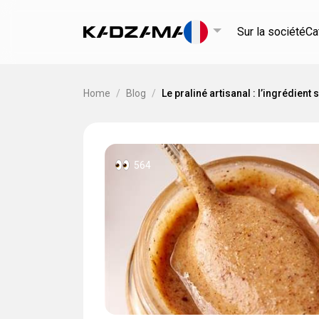
Sur la société
Ca
Home
/
Blog
/
Le praliné artisanal : l’ingrédient
564