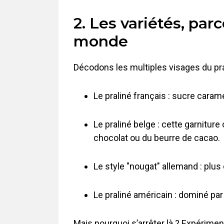
2. Les variétés, par
monde
Décodons les multiples visages du pral
Le praliné français : sucre cara
Le praliné belge : cette garnitu
chocolat ou du beurre de cacao.
Le style "nougat" allemand : plus 
Le praliné américain : dominé par 
Mais pourquoi s’arrêter là ? Expérime