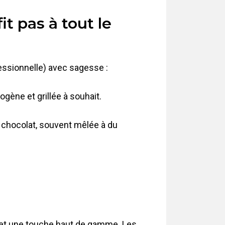
it pas à tout le
fessionnelle) avec sagesse :
gène et grillée à souhait.
n chocolat, souvent mêlée à du
te et une touche haut de gamme. Les