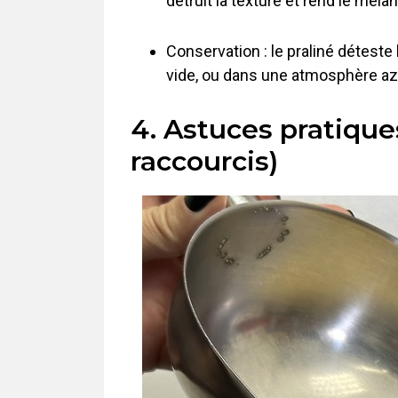
détruit la texture et rend le mélan
Conservation : le praliné détest
vide, ou dans une atmosphère azo
4. Astuces pratiqu
raccourcis)