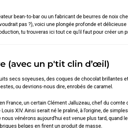
créateur bean-to-bar ou un fabricant de beurres de noix ch
 voudrait pas ?), voici une plongée profonde et délicieuse
ion, tu trouveras ici tout ce qu’il faut pour créer un pra
e (avec un p'tit clin d’œil)
uits secs soyeuses, des coques de chocolat brillantes e
tes, ou devrions-nous dire, enrobés de caramel.
 en France, un certain Clément Jalluzeau, chef du comte d
Louis XIV. Ainsi serait né le praliné, à l’origine, de simpl
ue nous vénérons aujourd’hui est venue plus tard, quand l
 fabriques belges en firent un produit de masse.