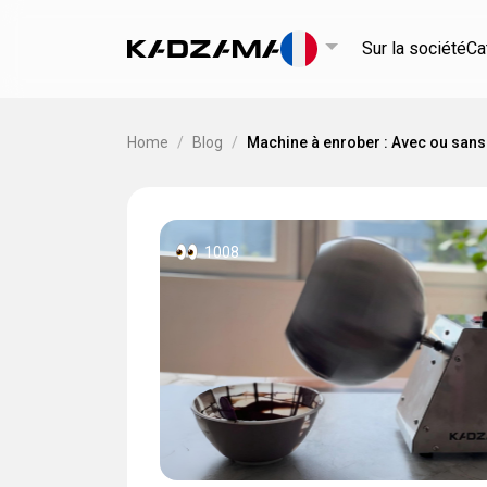
Sur la société
Ca
Home
/
Blog
/
Machine à enrober : Avec ou sans fl
1008