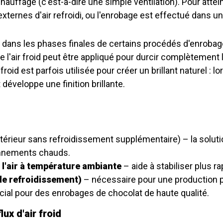
hauffage (c'est-à-dire une simple ventilation). Pour atte
xternes d'air refroidi, ou l'enrobage est effectué dans u
isé dans les phases finales de certains procédés d'enrob
l'air froid peut être appliqué pour durcir complètement le
r froid est parfois utilisée pour créer un brillant naturel : 
 développe une finition brillante.
xtérieur sans refroidissement supplémentaire) – la soluti
ronnements chauds.
 l'air à température ambiante
– aide à stabiliser plus 
 de refroidissement)
– nécessaire pour une production p
cial pour des enrobages de chocolat de haute qualité.
ux d'air froid