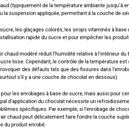
chaud (typiquement de la température ambiante jusqu'à e
ou la suspension appliquée, permettant à la couche de sé
ucre, les glaçages colorés, les sirops vitaminés à base de
istallisation rapide du sucre et pour empêcher les produit
ir chaud modéré réduit l'humidité relative à l'intérieur d
cre lisse. Cependant, le contrôle de la température est c
rovoquer des défauts tels que des fissures dans l'enro
rtout s'il y a une couche de chocolat en dessous).
e pour les enrobages à base de sucre, mais aussi pour ce
pal d'application du chocolat nécessite un refroidissemen
roblèmes spécifiques. Par exemple, si l'enrobage de choc
'air chaud peut délicatement faire fondre la couche supér
ace du produit enrobé.