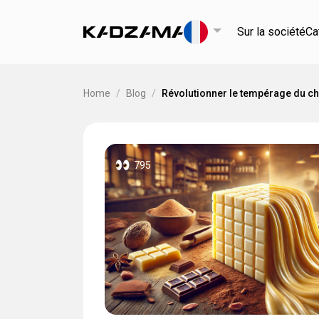
Sur la société
Ca
Home
/
Blog
/
Révolutionner le tempérage du ch
795