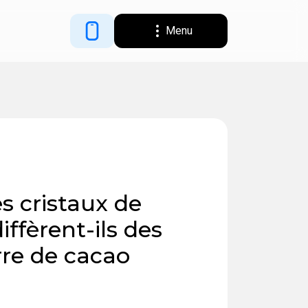
Menu
?
s cristaux de
iffèrent-ils des
rre de cacao