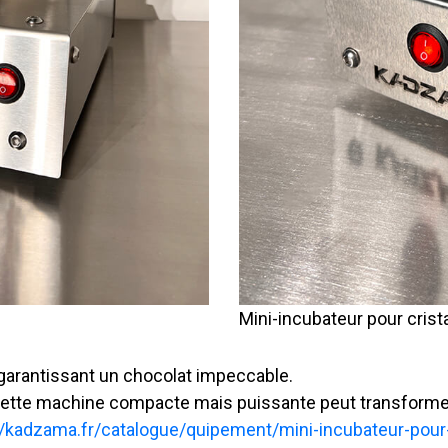
Mini-incubateur pour cris
 garantissant un chocolat impeccable.
cette machine compacte mais puissante peut transformer
//kadzama.fr/catalogue/quipement/mini-incubateur-pour